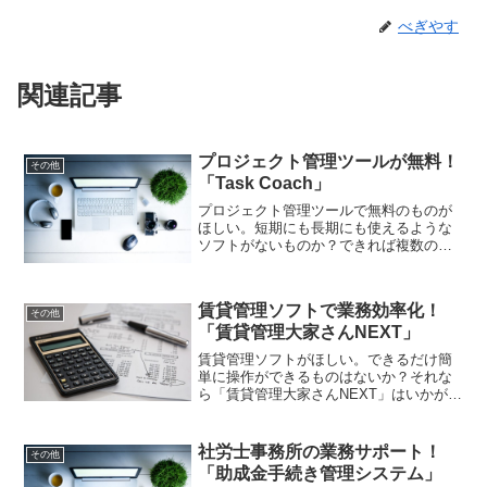
べぎやす
関連記事
プロジェクト管理ツールが無料！
その他
「Task Coach」
プロジェクト管理ツールで無料のものが
ほしい。短期にも長期にも使えるような
ソフトがないものか？できれば複数のタ
スクに対応できるものがいいんだけど。
それなら「Task Coach」はいかがでしょ
うか。プロジェクト管理ツールとして無
賃貸管理ソフトで業務効率化！
料で使えて便利ですよ！
その他
「賃貸管理大家さんNEXT」
賃貸管理ソフトがほしい。できるだけ簡
単に操作ができるものはないか？それな
ら「賃貸管理大家さんNEXT」はいかがで
しょうか？請求処理、延滞管理、入出金
精算、チラシ作成、契約金精算など多機
能で便利。賃貸管理大家さんNEXTを使え
社労士事務所の業務サポート！
その他
ば業務効率化が出来ます！
「助成金手続き管理システム」