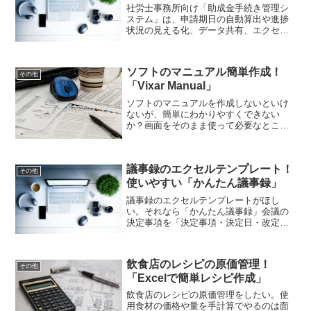
社労士事務所向け「助成金手続き管理シ
ステム」は、申請期日の自動算出や進捗
状況の見える化、データ共有、エクセル
からの一括移行などを備え、煩雑な助成
金申請業務を効率化し、作業ミスを大幅
に削減できる業務支援ツール。助成金管
ソフトのマニュアル簡単作成！
理システム、うまく使って下さい！
その他
「Vixar Manual」
ソフトのマニュアルを作成しないといけ
ないが、簡単にわかりやすくできない
か？画面をそのまま使って必要なところ
に注釈を入れていくが、いちいちテキス
トボックスを使うのは面倒だ。それなら
「Vixar Manual」。ソフトのマニュアル
議事録のエクセルテンプレート！
作りがはかどりますよ！
その他
使いやすい「かんたん議事録」
議事録のエクセルテンプレートがほし
い。それなら「かんたん議事録」会議の
決定事項を「決定事項・決定日・改定
日」の3項目で簡潔に記録できるエクセル
テンプレートです。自動でセル結合や空
行を挿入する機能があり、見た目が整っ
飲食店のレシピの原価管理！
て読みやすく誰でもすぐに使えます。
その他
「Excelで簡単レシピ作成」
飲食店のレシピの原価管理をしたい。使
用食材の価格や量を手計算でやるのは面