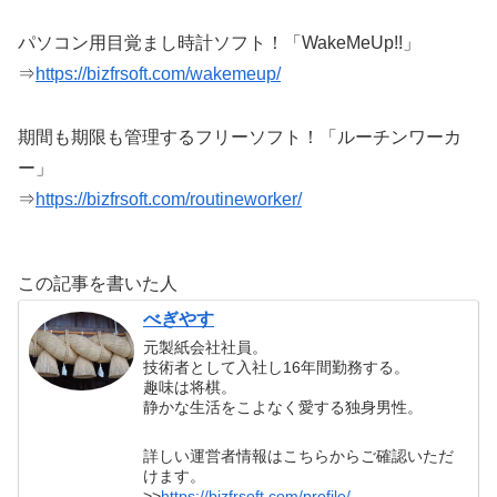
パソコン用目覚まし時計ソフト！「WakeMeUp!!」
⇒
https://bizfrsoft.com/wakemeup/
期間も期限も管理するフリーソフト！「ルーチンワーカ
ー」
⇒
https://bizfrsoft.com/routineworker/
この記事を書いた人
べぎやす
元製紙会社社員。
技術者として入社し16年間勤務する。
趣味は将棋。
静かな生活をこよなく愛する独身男性。
詳しい運営者情報はこちらからご確認いただ
けます。
>>
https://bizfrsoft.com/profile/