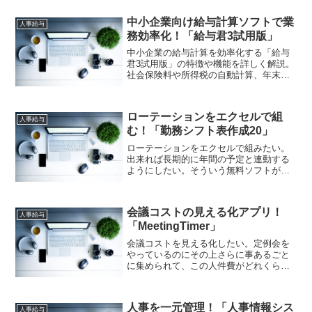
式の整った経歴書が自動作成され、修正
や更新も簡単。IT業界向けが基本ですが
中小企業向け給与計算ソフトで業
他業種にも対応可能です。
人事給与
務効率化！「給与君3試用版」
中小企業の給与計算を効率化する「給与
君3試用版」の特徴や機能を詳しく解説。
社会保険料や所得税の自動計算、年末調
整対応、A4用紙での帳票出力など実務に
役立つ機能を紹介し、30日間無料で試せ
るメリットについても説明します。給与
ローテーションをエクセルで組
君3上手く使って下さいね！
人事給与
む！「勤務シフト表作成20」
ローテーションをエクセルで組みたい。
出来れば長期的に年間の予定と連動する
ようにしたい。そういう無料ソフトがな
いものか？それなら「勤務シフト表作成
20(Excel2010版)」はいかがでしょうか。
ローテーションをエクセルで簡単に組む
会議コストの見える化アプリ！
ことが出来ますよ！
人事給与
「MeetingTimer」
会議コストを見える化したい。定例会を
やっているのにその上さらに事あるごと
に集められて、この人件費がどれくらい
になるかを分からせたい。そういうソフ
トはないものか？ならば
「MeetingTimer」はいかがでしょうか。
人事を一元管理！「人事情報シス
会議コストの見える化が出来ますよ！
人事給与