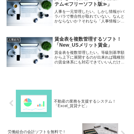
テム≪フリーソフト版≫」
人事を一元管理したい。しかし情報がバ
ラバラで整合性が取れていない。なんと
かならないか？それなら「人事情報シス
テム≪フリーソフト版≫」。人事を一元
管理できれば網羅されたデータを得るこ
とができて、もっと一人ひとりに配慮し
賃金表を複数管理するソフト！
た人員配置が出来ると思いますよ！
人事給与
「New_USメリット賃金」
賃金表を複数管理したい。等級別基準額
から上下に展開するのが出来れば職種別
の賃金体系にも対応できていいんだけ
ど。そういうフリーソフトはないもの
か。それなら「New_USメリット賃金
_Slimのフリー版」はいかがでしょうか。
賃金表を複数管理できますよ！
不動産の業務を支援するシステム！
「Excel_賃貸ナビ」
労働組合の会計ソフトを無料で！