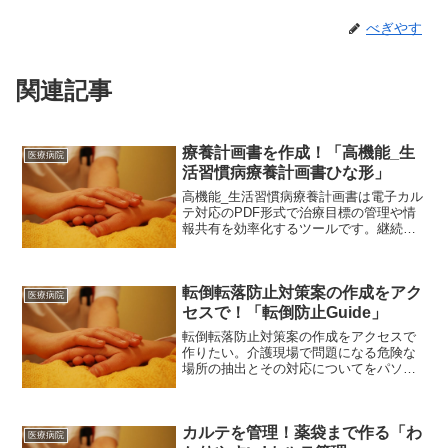
べぎやす
関連記事
療養計画書を作成！「高機能_生
医療病院
活習慣病療養計画書ひな形」
高機能_生活習慣病療養計画書は電子カル
テ対応のPDF形式で治療目標の管理や情
報共有を効率化するツールです。継続利
用時の更新ミスを防ぐ機能や、医師以外
が作成する場合の署名ルールが特徴で
す。このソフトを使えば生活習慣病療養
転倒転落防止対策案の作成をアク
計画書の作成が楽になりますよ！
医療病院
セスで！「転倒防止Guide」
転倒転落防止対策案の作成をアクセスで
作りたい。介護現場で問題になる危険な
場所の抽出とその対応についてをパソコ
ンで管理したい。そういう無料ソフトが
ほしい。それなら「転倒防止Guide」はい
かがでしょう。転倒転落防止対策案の作
カルテを管理！薬袋まで作る「わ
成がやりやすくなりますよ！
医療病院