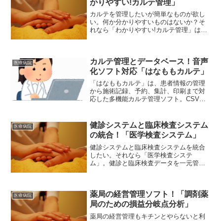
かりやすい!カルテ管理」
カルテを管理したいが簡単なものが欲し
い。何か分かりやすいものはないか？そ
れなら「わかりやすい!カルテ管理」はい
かがでしょうか。お医者さんで作成する
ものも患者カルテも作成できるし、くす
り袋まで作ることが出来ますからカルテ
カルテ管理とデータベース！音声
の管理がやりやすくなりますよ！
医療病院
化ソフト対応「はなももカルテ」
「はなももカルテ」は、患者情報の管理
から施術記録、予約、集計、印刷まで対
応した多機能カルテ管理ソフト。CSV取
り込みや郵便番号簿、電話帳機能も搭載
し、業務効率を大幅に向上させます。音
声化ソフトに対応しており、視覚障がい
健診システムと臨床検査システム
医療病院
のある方でも安心して操作可能。
の統合！「医学検査システム」
健診システムと臨床検査システムを統合
したい。それなら「医学検査システ
ム」。健診と臨床検査データを一元管理
し業務効率化や誤診リスクの低減、患者
満足度向上を実現します。ただし、導入
時は現場ニーズの把握や既存システムと
薬局の経営管理ソフト！「調剤薬
の連携、セキュリティ対策が重要です。
医療病院
局のための損益分岐点分析」
薬局の経営管理もキチンとやらないと利