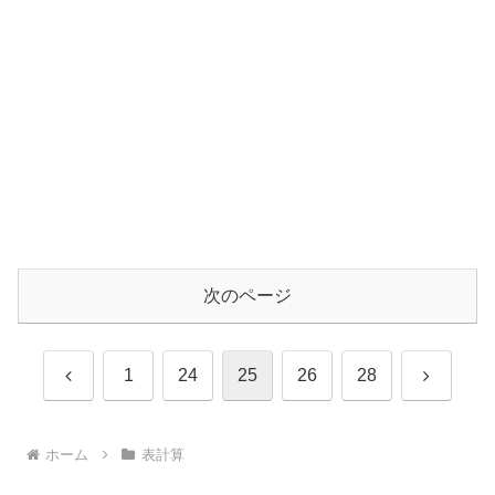
次のページ
前
次
1
24
25
26
28
へ
へ
ホーム
表計算