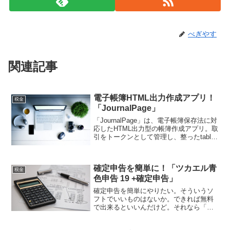
べぎやす
関連記事
電子帳簿HTML出力作成アプリ！
税金
「JournalPage」
「JournalPage」は、電子帳簿保存法に対
応したHTML出力型の帳簿作成アプリ。取
引をトークンとして管理し、整ったtable
形式で出力できるのが特徴。Java 21対応
で高い安定性と処理性能を持ち、法令遵
守や業務効率化に最適な経理ツールで
確定申告を簡単に！「ツカエル青
す。
税金
色申告 19 +確定申告」
確定申告を簡単にやりたい。そういうソ
フトでいいものはないか。できれば無料
で出来るといいんだけど。それなら「ツ
カエル青色申告 19 +確定申告 フリー版」
はいかがでしょうか。確定申告を簡単に