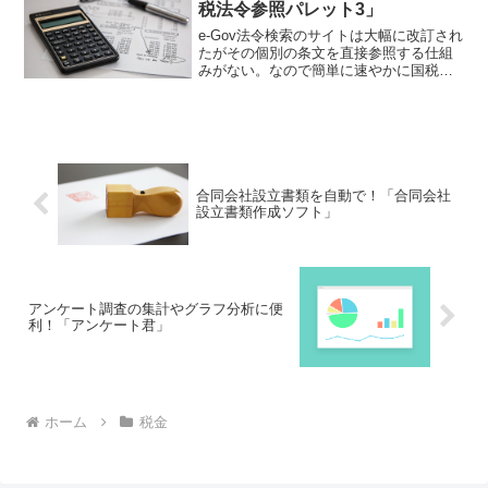
税法令参照パレット3」
e-Gov法令検索のサイトは大幅に改訂され
たがその個別の条文を直接参照する仕組
みがない。なので簡単に速やかに国税関
係法令の条文を参照できるようにした
い。そういうソフトが欲しい。それなら
「租税法令参照パレット3」。e-Gov法令
検索が楽になりますよ！
合同会社設立書類を自動で！「合同会社
設立書類作成ソフト」
アンケート調査の集計やグラフ分析に便
利！「アンケート君」
ホーム
税金