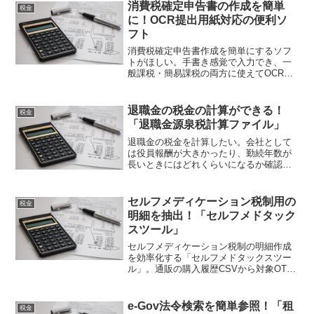
出来るように必要な機能はだいたい揃っ
消費税確定申告書の作成を簡単
税金
ていて使いやすいですよ！
に！OCR提出用紙対応の便利ソ
フト
消費税確定申告書作成を簡単にするソフ
トがほしい。手書き感覚で入力でき、一
般課税・簡易課税の両方に使えてOCR提
出用紙の作成が可能でインボイス制度や
経過措置にも対応できて効率的に正確な
申告書を作成できるのがいい。それなら
退職金の税金の計算ができる！
税金
「消費税の確定申告書」ですよ！
「退職金源泉税計算ファイル」
退職金の税金を計算したい。会社として
は役員報酬が大きかったり、勤続年数が
長いときにはどれくらいになるか確認が
必要ですけど、手間もかかる。それなら
「退職金源泉税計算ファイル」はいかが
でしょうか。このツールがあれば退職金
セルフメディケーション税制用の
税金
の税金の計算が簡単に出来ますよ！
明細を抽出！「セルフメドタック
スツール」
セルフメディケーション税制の明細作成
を効率化する「セルフメドタックスツー
ル」。通販の購入履歴CSVから対象OTC
医薬品を自動抽出し、Excel形式で出力す
る仕組みや使い方、メリット、注意点な
どを紹介。セルフメドタックスツール、
e-Gov法令検索を簡単参照！「租
税金
上手く使って下さいね！