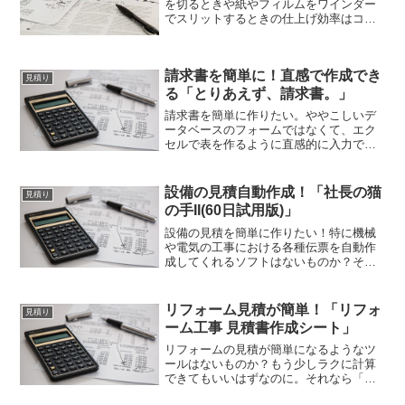
を切るときや紙やフィルムをワインダー
でスリットするときの仕上げ効率はコス
トに直結するので重要なのだからこれが
簡単に計算できるようにしたい。それな
ら「最適切断9号」が使えます。パイプの
請求書を簡単に！直感で作成でき
切断が効率的にできますよ！
見積り
る「とりあえず、請求書。」
請求書を簡単に作りたい。ややこしいデ
ータベースのフォームではなくて、エク
セルで表を作るように直感的に入力でき
るようにならないか？ならばフリーソフ
トの「とりあえず、請求書。」がおすす
め。書類に記載する感覚で使えて請求書
設備の見積自動作成！「社長の猫
見積り
を簡単に作成することができます。
の手II(60日試用版)」
設備の見積を簡単に作りたい！特に機械
や電気の工事における各種伝票を自動作
成してくれるソフトはないものか？それ
なら「社長の猫の手II(60日試用版)」はい
かがでしょうか。設備の見積を作るだけ
ではなく、関連書類もサクッと作る機能
リフォーム見積が簡単！「リフォ
見積り
が搭載されて便利ですよ！
ーム工事 見積書作成シート」
リフォームの見積が簡単になるようなツ
ールはないものか？もう少しラクに計算
できてもいいはずなのに。それなら「リ
フォーム工事 見積書作成シート」はいか