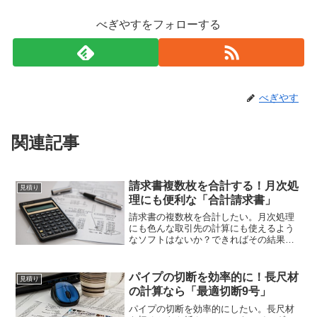
べぎやすをフォローする
べぎやす
関連記事
請求書複数枚を合計する！月次処
見積り
理にも便利な「合計請求書」
請求書の複数枚を合計したい。月次処理
にも色んな取引先の計算にも使えるよう
なソフトはないか？できればその結果を
印刷して表紙に出来るようなものがあっ
たら便利だと思うのだが。それなら「合
計請求書」はいかがでしょうか。簡単に
パイプの切断を効率的に！長尺材
見積り
請求書の複数枚を合計できますよ！
の計算なら「最適切断9号」
パイプの切断を効率的にしたい。長尺材