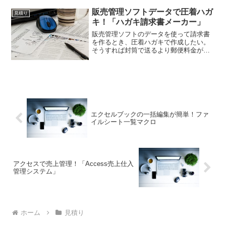
がでしょうか。このソフトはエクセルで
すから使いやすいかなと。リフォームの
販売管理ソフトデータで圧着ハガ
見積り
見積が簡単になると思いますよ！
キ！「ハガキ請求書メーカー」
販売管理ソフトのデータを使って請求書
を作るとき、圧着ハガキで作成したい。
そうすれば封筒で送るより郵便料金が安
くなる。この経費削減、取引社数が多い
とバカにならない。それなら「ハガキ請
求書メーカー」。販売管理ソフトのデー
タを圧着ハガキに印刷出来ますよ！
エクセルブックの一括編集が簡単！ファ
イルシート一覧マクロ
アクセスで売上管理！「Access売上仕入
管理システム」
ホーム
見積り