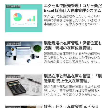
エクセルで販売管理！コリャ楽だ
販売在庫管理
Excel 販売仕入在庫管理システム
エクセルで販売管理をしたい。もういい
加減に手書きは卒業したいが、いきなり
本格的なソフトを導入されてもついてい
けない。手軽な感じでなんとかならない
か？それなら「コリャ楽だ Excel 販売仕
入在庫管理システム」。エクセルで販売
管理がラクになりますよ！
製造現場の在庫管理！保管位置も
販売在庫管理
把握「現場の在庫位置管理」
製造現場の在庫管理をするがその保管位
置も把握したい。たまにしか使わないも
のも分かるようにしておきたい。それが
エクセルでできて無料という、そういう
ソフトはないか？それなら「現場の在庫
位置管理」はいかがでしょうか。製造現
製品在庫と部品在庫を管理！「製
場の在庫管理が簡単にできますよ！
販売在庫管理
造業用 売上仕入在庫管理」
製品在庫と部品在庫が連動するように管
理したい。前者が増えれば後者が減ると
いうように。そう言うソフトがないか？
それなら「Access2000-2016版 製造業用
売上仕入在庫管理」はいかがでしょう
か。製品在庫と部品在庫、関連してチェ
販売・仕入・在庫管理 もうかり
販売在庫管理