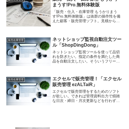
ックできますよ！
まうす!Pro.無料体験版
「販売・仕入・在庫管理 もうかりまう
す!Pro.無料体験版」は抜群の操作性を備
えた顧客・販売管理ソフト。見積から受
注・売上・請求・入金・発注・仕入・在
庫管理をトータルに管理。「販売・仕
入・在庫管理 もうかりまうす!Pro.無料体
ネットショップ監視自動注文ツー
験版」便利ですよ。
販売在庫管理
ル「ShopDingDong」
ネットショップ監視ツールを使って品切
れを防ぎたい。指定の条件を満たした商
品を自動注文したい。そういうフリーソ
フトはないものか？それなら「ネットシ
ョップ監視自動注文ツール
ShopDingDong」があります。ネットショ
エクセルで販売管理！「エクセル
ップ監視がツールで出来ますよ！
販売在庫管理
販売管理 ezALTaiR」
エクセルで販売管理をするためのソフト
が欲しい。できれば管理資料出力で煩雑
な日次・締日・月次更新などを行わずに
運用したい。それなら「エクセル販売管
理 ezALTaiR」はいかがでしょうか。デー
タの転記処理を一切省いてシステムを構
築して更新不要ですよ！