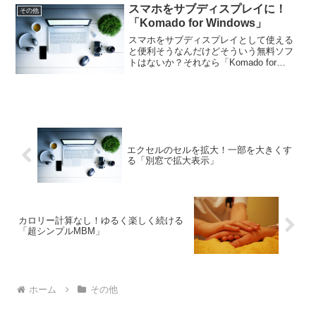
スマホをサブディスプレイに！
更できるのは便利かも知れませんよ！
その他
「Komado for Windows」
スマホをサブディスプレイとして使える
と便利そうなんだけどそういう無料ソフ
トはないか？それなら「Komado for
Windows」はいかがでしょうか。ウイン
ドウズの画面をアンドロイドやiOS端末で
表示できるのでスマホがサブディスプレ
イになります！
エクセルのセルを拡大！一部を大きくす
る「別窓で拡大表示」
カロリー計算なし！ゆるく楽しく続ける
「超シンプルMBM」
ホーム
その他