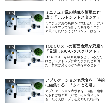
うことが簡単にできるソフトはないもの
か？それなら「メルカリ商品情報取得ソ
フト」はいかがでしょうか。メルカリア
ミニチュア風の映像を簡単に作
その他
フィリエイトするとき便利ですよ！
成！「チルトシフトスタジオ」
ミニチュア風の映像を作成したい。デジ
カメやスマホで撮影した映像をミニチュ
ア風にしたいがそういうソフトはない
か？それなら「チルトシフトスタジオ」
はいかがでしょうか。実写映像をチルト
シフトレンズで撮影したようなミニチュ
TODOリストの画面表示が邪魔？
ア映像に簡単に変換してくれますよ！
その他
「見通しのいいタスクリスト」
TODOリストを画面表示させているんだ
けどデスクトップに出たままだと面倒
だ。普段は見えるが作業をするときには
透明化されるとか隠れるとかそういうソ
フトはないものか？それなら「見通しの
いいタスクリスト」。TODOリストを画
アプリケーション表示名を一時的
面表示して邪魔になりませんよ！
その他
に編集する！「タイとる君」
アプリケーション表示名を一時的に編集
できれば色々面白い使い方が出来るか
も。たとえばアプリを起動した時刻を入
れておけばどのくらいの時間使用したの
かが分かるとか。そんなソフトが「タイ
とる君」。アプリケーションの表示を変