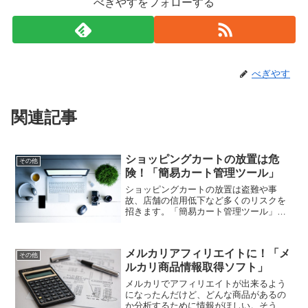
べぎやすをフォローする
べぎやす
関連記事
ショッピングカートの放置は危
その他
険！「簡易カート管理ツール」
ショッピングカートの放置は盗難や事
故、店舗の信用低下など多くのリスクを
招きます。「簡易カート管理ツール」は
ラベルプリンターで管理番号を出力し、
低コストで効率的なカート管理を実現。
紛失防止、回収効率化、コスト削減、顧
メルカリアフィリエイトに！「メ
客満足度向上に役立つツールですよ！
その他
ルカリ商品情報取得ソフト」
メルカリでアフィリエイトが出来るよう
になったんだけど、どんな商品があるの
か分析するために情報がほしい。そうい