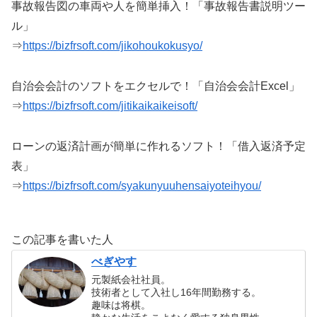
事故報告図の車両や人を簡単挿入！「事故報告書説明ツー
ル」
⇒
https://bizfrsoft.com/jikohoukokusyo/
自治会会計のソフトをエクセルで！「自治会会計Excel」
⇒
https://bizfrsoft.com/jitikaikaikeisoft/
ローンの返済計画が簡単に作れるソフト！「借入返済予定
表」
⇒
https://bizfrsoft.com/syakunyuuhensaiyoteihyou/
この記事を書いた人
べぎやす
元製紙会社社員。
技術者として入社し16年間勤務する。
趣味は将棋。