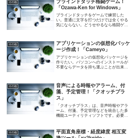
ブラインドタッチ格闘ゲーム！
その他
「Ozawa-Ken for Windows」
ブラインドタッチをゲームで練習した
い。普通に文字を打つだけでは全くやる
気にならない。どうせやるなら格闘ゲー
ムがいい。できれば無料で楽しくやりた
い。それなら「Ozawa-Ken for
Windows」。ブラインドタッチをゲーム
アプリケーションの仮想化パッケ
感覚で覚えられますよ！
その他
ージ作成！「Cameyo」
アプリケーションの仮想化パッケージを
作りたい。パソコンへのインストールが
不要ならデータを持ち運ぶことが出来る
し、複数のデバイスで使えるし中身を汚
さなくても済む。それなら「Cameyo」は
いかがでしょうか。アプリケーションの
音声による時報やアラーム、付
仮想化が簡単にできますよ！
その他
箋、予定管理！「クオッチプラ
ス」
「クオッチプラス」は、音声時報やアラ
ーム、付箋、予定管理などを統合した多
機能ユーティリティソフトです。必要な
機能だけを選んで使える柔軟性と、安定
した動作が特徴で、時間管理や情報整
理、PC監視まで幅広くサポートします。
平面直角座標・経度緯度 相互変
その他
「クオッチプラス」多機能で便利！
換ツール「xy2keido」