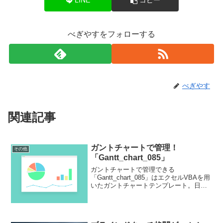
LINE
コピー
べぎやすをフォローする
べぎやす
関連記事
ガントチャートで管理！
その他
「Gantt_chart_085」
ガントチャートで管理できる
「Gantt_chart_085」はエクセルVBAを用
いたガントチャートテンプレート。日単
位の自動スケジュール枠作成、休日の自
動反映、色分け管理、カスタマイズ性の
高さなど、実務で使いやすくプロジェク
ト管理を効率化できます。