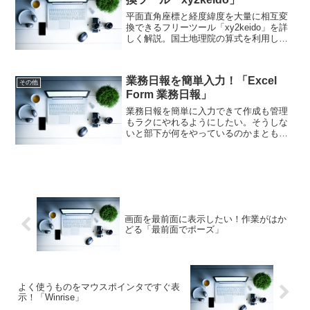
平面直角座標と経度緯度を大量に相互変
換できるフリーツール「xy2keido」を詳
しく解説。国土地理院の算式を利用した
高精度な変換方法や、Excel VBAによる
ユーザー定義関数の特徴、測量・GIS・
土木業務での活用メリットについて紹介
業務日報を簡単入力！「Excel
しています。
その他
Form 業務日報」
業務日報を簡単に入力できて作成も管理
もラクにやれるようにしたい。そうしな
いと部下が何をやっているのかまともに
把握できない。それなら「Excel Form 業
務日報」はいかがでしょうか。エクセル
ベースなので馴染みがあるし、業務日報
が簡単に出来ますよ！
画面を最前面に表示したい！作業がはか
どる「最前面でポーズ」
よく使うものをマウスポインタですぐ表
示！「Winrise」