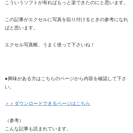
こういうソフトが有ればもっと楽できたのにと思います。
この記事がエクセルに写真を貼り付けるときの参考になれ
ばと思います。
エクセル写真帳、うまく使って下さいね！
●興味がある方はこちらのページから内容を確認して下さ
い。
＞＞ダウンロードできるページはこちら
（参考）
こんな記事も読まれています。