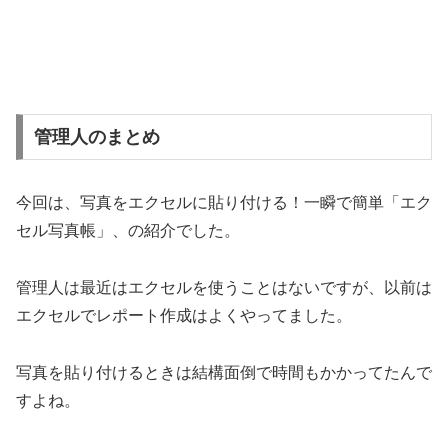
管理人のまとめ
今回は、写真をエクセルに貼り付ける！一瞬で簡単「エク
セル写真帳」、の紹介でした。
管理人は最近はエクセルを使うことはないですが、以前は
エクセルでレポート作成はよくやってました。
写真を貼り付けるときは結構面倒で時間もかかってたんで
すよね。