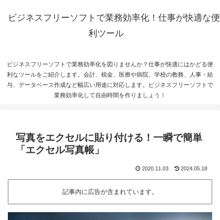
ビジネスフリーソフトで業務効率化！仕事が快適な便
利ツール
ビジネスフリーソフトで業務効率化を図りませんか？仕事が快適にはかどる便
利なツールをご紹介します。会計、税金、医療や病院、学校の教務、人事・給
与、データベース作成など幅広い用途に対応します。ビジネスフリーソフトで
業務効率化して自由時間を作りましょう！
写真をエクセルに貼り付ける！一瞬で簡単
「エクセル写真帳」
2020.11.03
2024.05.18
記事内に広告が含まれています。