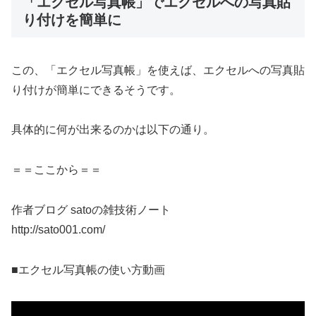
「エクセル写真帳」でエクセルへの写真貼
り付けを簡単に
この、「エクセル写真帳」を使えば、エクセルへの写真貼
り付けが簡単にできるそうです。
具体的に何が出来るのかは以下の通り。
＝＝ここから＝＝
作者ブログ satoの雑技術ノート
http://sato001.com/
■エクセル写真帳の使い方動画