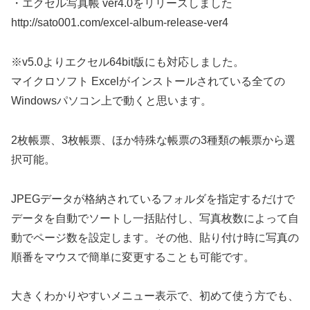
・エクセル写真帳 ver4.0をリリースしました
http://sato001.com/excel-album-release-ver4
※v5.0よりエクセル64bit版にも対応しました。
マイクロソフト Excelがインストールされている全ての
Windowsパソコン上で動くと思います。
2枚帳票、3枚帳票、ほか特殊な帳票の3種類の帳票から選
択可能。
JPEGデータが格納されているフォルダを指定するだけで
データを自動でソートし一括貼付し、写真枚数によって自
動でページ数を設定します。その他、貼り付け時に写真の
順番をマウスで簡単に変更することも可能です。
大きくわかりやすいメニュー表示で、初めて使う方でも、