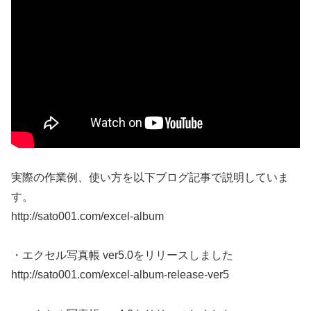
実際の作業例、使い方を以下ブログ記事で説明していま
す。
http://sato001.com/excel-album
・エクセル写真帳 ver5.0をリリースしました
http://sato001.com/excel-album-release-ver5