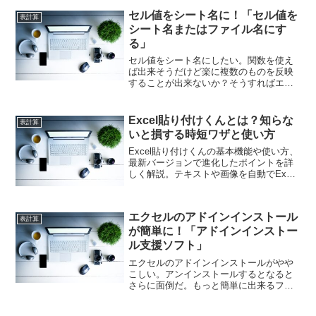
画法」はいかがでしょうか。シンプレッ
セル値をシート名に！「セル値を
クス法の計算が簡単にできますよ！
表計算
シート名またはファイル名にす
る」
セル値をシート名にしたい。関数を使え
ば出来そうだけど楽に複数のものを反映
することが出来ないか？そうすればエク
セルで作成した資料の管理がやりやすく
なるんだけど。それなら「セル値をシー
ト名またはファイル名にする」。簡単に
Excel貼り付けくんとは？知らな
表計算
セルの値をシート名に出来ますよ！
いと損する時短ワザと使い方
Excel貼り付けくんの基本機能や使い方、
最新バージョンで進化したポイントを詳
しく解説。テキストや画像を自動でExcel
に貼り付けることで作業効率を大幅に向
上させる時短テクニックや具体的な活用
方法も紹介。Excel貼り付けくん上手く使
エクセルのアドインインストール
って下さいね！
表計算
が簡単に！「アドインインストー
ル支援ソフト」
エクセルのアドインインストールがやや
こしい。アンインストールするとなると
さらに面倒だ。もっと簡単に出来るフリ
ーソフトはないものか？それなら「アド
インインストール支援ソフト」。エクセ