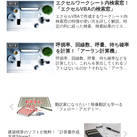
ルのアドインインストールやアンインス
エクセルワークシート内検索窓！
表計算
トールが数クリックで出来ますよ！
「エクセルVBAの検索窓」
エクセルVBAで作成するワークシート内
検索窓の特徴や使い方を詳しく解説。特
定の列に絞った検索、検索結果のリスト
表示、完全一致・部分一致の切り替えな
ど、標準検索では実現できない効率的な
検索方法を分かりやすく紹介。業務効率
呼損率、回線数、呼量、待ち確率
を高めたい方に最適な内容です。
表計算
を計算！「アーラン計算機」
呼損率、回線数、呼量、待ち確率などを
計算したい。これらを算出してくれるソ
フトはないものか？それなら「アーラン
計算機」はいかがでしょうか。アーランB
式、拡張アーランB式、アーランC式を使
って呼損率、回線数、呼量、待ち確率な
どの計算が簡単にできますよ！
翻訳家になりたい！映像翻訳も学べる
「フェロー・アカデミー」
建築積算のソフトが無料！「計算書作成
支援Shiage2」