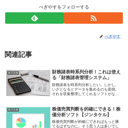
べぎやすをフォローする
べぎやす
関連記事
財務諸表時系列分析！これは使え
株式先物
る「財務諸表管理システム」
財務諸表を時系列分析したい。しかし、
いざとなるとデータを集めるのも面倒。
それを収集整理してくれるソフトがない
ものか？それなら「財務諸表管理システ
ム(Financial Statement Manager)」。財務
諸表の時系列分析が簡単に出来ますよ！
株価売買判断を的確にできる！株
株式先物
価分析ソフト【ジンタケル】
株価売買判断が的確にできればもっと勝
てるはずなのに。そう思う人は多いでし