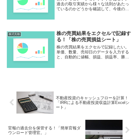
過去の取引実績から様々な法則があたっ
ているのかどうかを確認して、今後の取
引に活かしたい。できれば自動売買でき
るようにしたい。そういうソフトはない
か？それなら「株てくてく」。株のシミ
ュレーションが簡単にできますよ！
株の売買結果をエクセルで記録す
株式先物
る！「株の売買損益シート」
株の売買結果をエクセルで記録したい。
単価、数量、売却日のデータを入力する
と、自動的に値幅、損益、損益率、勝
率、売買回数、勝敗数、月別の損益、銘
柄の損益、が出るソフトはないものか。
それなら「株の売買損益シート」。株の
売買での取引状況が確認できますよ！
不動産投資のキャッシュフローを計算！
「IRRによる不動産投資収益計算Excelシ
ート」
官報の過去分を保管する！「簡単官報ダ
ウンロード管理官。」