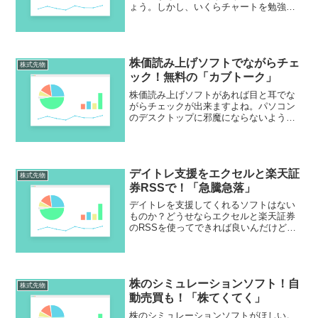
ょう。しかし、いくらチャートを勉強し
てもそう簡単には行きません。それなら
「株価分析ソフト【ジンタケル】」はい
かがでしょうか。長年の改良で株価の売
買精度が上がっているそうですよ！
株価読み上げソフトでながらチェ
株式先物
ック！無料の「カブトーク」
株価読み上げソフトがあれば目と耳でな
がらチェックが出来ますよね。パソコン
のデスクトップに邪魔にならないように
いてくれると便利かなと。そんな要望に
応えたのが「カブトーク」。永久無料で
使用できるそうです。株価読み上げソフ
トで変動を見逃さずに済みますよ！
デイトレ支援をエクセルと楽天証
株式先物
券RSSで！「急騰急落」
デイトレを支援してくれるソフトはない
ものか？どうせならエクセルと楽天証券
のRSSを使ってできれば良いんだけど。
急激な変化を察知してくれたら良いの
に。それなら「急騰急落」はいかがでし
ょうか。デイトレ支援のために株式の急
騰や急落を事前に教えてくれます！
株のシミュレーションソフト！自
株式先物
動売買も！「株てくてく」
株のシミュレーションソフトがほしい。