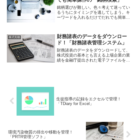
銘柄選びが難しい。色々考えて迷ってい
るうちにタイミングを逃してしまう。キ
ーワードを入れるだけでだれでも簡単に
使うことができるツールがないか。それ
なら「銘柄検索」はいかがでしょうか？
銘柄選びが難しいと感じている初心者で
財務諸表のデータをダウンロー
も簡単に操作ができて便利ですよ！
株式先物
ド！「財務諸表管理システム」
財務諸表のデータをダウンロードして、
株式投資の基本とも言える上場企業の業
績を金融庁提出された電子ファイルを簡
単に入手できればいいと思いませんか？
それなら「財務諸表管理システム」。こ
のソフトを導入すれば財務諸表データの
ダウンロードが容易に出来ますよ！
生徒指導の記録をエクセルで管理！
「TDiary for Excel」
環境汚染物質の排出や移動を管理！
「PRTR管理ソフト」