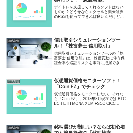
デイトレを支援してくれるソフトはない
ものか？どうせならエクセルと楽天証券
のRSSを使ってできれば良いんだけど。
急激な変化を察知してくれたら良いの
に。それなら「急騰急落」はいかがでし
ょうか。デイトレ支援のために株式の急
騰や急落を事前に教えてくれます！
信用取引シミュレーションツー
株式先物
ル！「株富夢士 信用取引」
信用取引シミュレーションツールの「株
富夢士 信用取引」は、株価変動に伴う保
証金率や追証リスクを事前に把握できる
便利なツールです。株価の上下を想定し
たシミュレーションや注文ごとの金利管
理が可能で、リスク管理と投資効率の向
仮想通貨価格モニターソフト！
上に役立ちます。
株式先物
「Coin FZ」でチェック
仮想通貨価格をモニターしたい。それな
ら「Coin FZ」。2018年8月現在では BTC
BCH ETH MONA XEM FSCC CICC
NCXC ZAIF PEPE XCP BCY SJCX
JPYZ CMSの仮想通貨価格に対応してま
すよ！
銘柄選びが難しい？ならば初心者
株式先物
でも簡単操作の「銘柄検索」