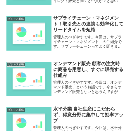
イレクト販売と聞くと中貫か？と思いま
すね。ネットが発達した今、ダイレクト
販売が主流になっていくとは思います
が。ただこれ、中間業者のマージンが不
サプライチェーン・マネジメン
要になるというメリットはあ...
ビジネス戦略
ト！取引先との連携も効率化して
リードタイムを短縮
管理人のべぎやすです。今回は、サプラ
イチェーン・マネジメント、のご紹介で
す。サプラーチェーンってよく聞きます
けど具体的になんなのでしょうか？なん
となく、仕入、製造、受発注、販売など
のことなんだろうとはわかるんですけ
オンデマンド販売 顧客の注文時
ど。管理人も理解がイマイチ...
ビジネス戦略
に商品を用意し、すぐに販売する
仕組み
管理人のべぎやすです。今回は、オンデ
マンド販売、というお話です。今さらオ
ンデマンド販売もないと思うんですが。
売れる分だけ作って売る。トヨタ生産方
式に似てますね。身近で言えばラーメン
屋とか寿司屋とか。注文を聞いてその場
水平分業 自社生産にこだわら
で作って販売してその場で...
ビジネス戦略
ず、得意分野に集中して効率アッ
プ
管理人のべぎやすです。今回は、水平分