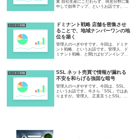
業 自社生産にこだわらず、得意分野に集
中して効率アップ、というお話です。管
理人、今は水平分業の時代だと思いま
す。かつては垂直統合が当然でしたけ
ど、もう自社だけでなんとかする時代じ
ドミナント戦略 店舗を密集させ
ゃない、ということなんです...
ビジネス戦略
ることで、地域ナンバーワンの地
位を築く
管理人のべぎやすです。今回は、ドミナ
ント戦略、というお話です。管理人、ド
ミナント戦略、と聞けばセブンイレブン
を思い出します。点から線、線から面、
という感じでしょうか。一つの地域に集
中的に店舗を出していくという手法。巨
SSL ネット売買で情報が漏れる
大スーパーとは真逆の戦略...
ビジネス戦略
不安を和らげる強固な暗号
管理人のべぎやすです。今回は、SSL、
というお話です。今さら「SSL」ではあ
りますが。管理人、正直言うとSSL、使
ってるけど何のことだかはよく分かって
ません。これが今のスマホ決済なんかを
支えている仕組みだと言われても、ね
え？ということで。実...