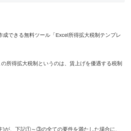
作成できる無料ツール「Excel所得拡大税制テンプレ
この所得拡大税制というのは、賃上げを優遇する税制
主)が、下記①～③の全ての要件を満たした場合に、