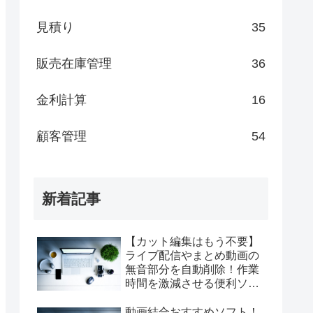
見積り
35
販売在庫管理
36
金利計算
16
顧客管理
54
新着記事
【カット編集はもう不要】
ライブ配信やまとめ動画の
無音部分を自動削除！作業
時間を激減させる便利ソフ
ト『短縮君』
動画結合おすすめソフト！