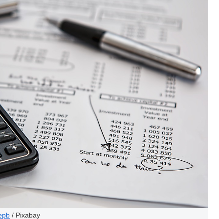
epb
/ Pixabay