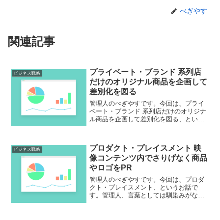
べぎやす
関連記事
プライベート・ブランド 系列店
ビジネス戦略
だけのオリジナル商品を企画して
差別化を図る
管理人のべぎやすです。今回は、プライ
ベート・ブランド 系列店だけのオリジナ
ル商品を企画して差別化を図る、という
お話です。これは流通業者が企画する形
の垂直統合モデル。小売店の「こんな商
品を売りたい」という思いから発生して
プロダクト・プレイスメント 映
いるという感じでしょう...
ビジネス戦略
像コンテンツ内でさりげなく商品
やロゴをPR
管理人のべぎやすです。今回は、プロダ
クト・プレイスメント、というお話で
す。管理人、言葉としては馴染みがなか
ったんですが、ドラマで使われている小
物はなにか？みたいな宣伝のやり方にな
るんですね～これはかなり効果が高いん