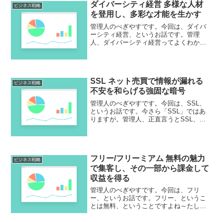
ダイバーシティ経営 多様な人材
ですが、やり方を間違えると...
ビジネス戦略
を登用し、多彩な才能を生かす
管理人のべぎやすです。今回は、ダイバ
ーシティ経営、というお話です。管理
人、ダイバーシティ経営ってよくわから
ないんですが、人材の多様性ということ
なんでしょうか？そうなるとこれまでの
日本企業とは真逆の経営になりますね～
これまでは同じような人を作...
SSL ネット売買で情報が漏れる
ビジネス戦略
不安を和らげる強固な暗号
管理人のべぎやすです。今回は、SSL、
というお話です。今さら「SSL」ではあ
りますが。管理人、正直言うとSSL、使
ってるけど何のことだかはよく分かって
ません。これが今のスマホ決済なんかを
支えている仕組みだと言われても、ね
え？ということで。実...
フリー/フリーミアム 無料の魅力
ビジネス戦略
で集客し、その一部から課金して
収益を得る
管理人のべぎやすです。今回は、フリ
ー、というお話です。フリー、というこ
とは無料、ということですよね～たし
か、この本も相当売れたような気が。フ
リー ―＜無料＞からお金を生みだす新