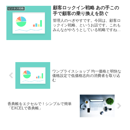
戦略それで。管理人、無料、大好きなん
顧客ロックイン戦略 あの手この
ですよね～まあ大抵の人は好き...
ビジネス戦略
手で顧客の乗り換えを防ぐ
管理人のべぎやすです。今回は、顧客ロ
ックイン戦略、というお話です。これも
みんながやろうとしている戦略ですね。
特にネットでコンタクトが取れるように
なった時代、個人の行動がネット上で細
かくデータ取り出来る時代、そのデータ
を分析に使える時代には余...
ワンプライスショップ 均一価格と明快な
価格設定で低価格志向の消費者を取り込
む
香典帳をエクセルで！シンプルで簡単
「EXCELで香典帳」