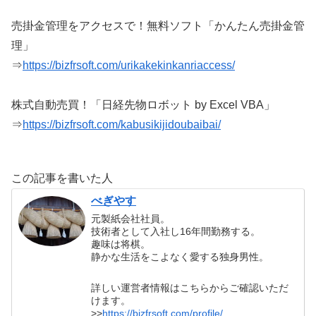
売掛金管理をアクセスで！無料ソフト「かんたん売掛金管
理」
⇒
https://bizfrsoft.com/urikakekinkanriaccess/
株式自動売買！「日経先物ロボット by Excel VBA」
⇒
https://bizfrsoft.com/kabusikijidoubaibai/
この記事を書いた人
べぎやす
元製紙会社社員。
技術者として入社し16年間勤務する。
趣味は将棋。
静かな生活をこよなく愛する独身男性。
詳しい運営者情報はこちらからご確認いただ
けます。
>>
https://bizfrsoft.com/profile/