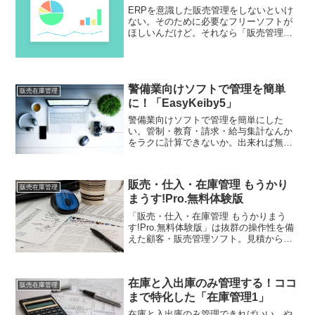
ERPを意識した販売管理をしないといけ
ない。そのために必要なフリーソフトが
ほしいんだけど。それなら「販売管理
SMT」。見積、受注、売上、発注、仕
入、在庫、会計領域の管理が可能でイン
ボイス対応もしています。EPRを意識し
た販売管理がしやすくなります！
警備業向けソフトで管理を簡単
販売在庫管理
に！「EasyKeiby5」
警備業向けソフトで管理を簡単にした
い。管制・教育・請求・給与集計なんか
をラクに計算できないか。出来れば無料
で。それなら「EasyKeiby5」。イージー
ケイビーなら毎日の管理もやりやすい
し、名簿の印刷もできます。警備業向け
販売・仕入・在庫管理 もうかり
ソフト、使えば便利ですよ！
販売在庫管理
まうす!Pro.無料体験版
「販売・仕入・在庫管理 もうかりまう
す!Pro.無料体験版」は抜群の操作性を備
えた顧客・販売管理ソフト。見積から受
注・売上・請求・入金・発注・仕入・在
庫管理をトータルに管理。「販売・仕
入・在庫管理 もうかりまうす!Pro.無料体
在庫と入出庫のみ管理する！ココ
験版」便利ですよ。
販売在庫管理
まで特化した「在庫管理1」
在庫と入出庫のみ管理できればいい。や