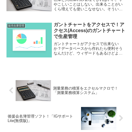
やこしいことはしない。出来ることがい
くら増えても使いこなせない。そういう
人もいると思います。それなら「在庫管
理1」はいかがでしょうか。不要な機能を
除き、前残、在庫、入出庫だけで管理す
ガントチャートをアクセスで！ア
販売在庫管理
るエクセルベースのソフトです。
クセス(Access)のガントチャート
で生産管理
ガントチャートがアクセスで出来ない
か？データベースから作れたら便利そう
なんだけど、ウィザードもあるけどよく
分からない。それなら「アクセス
(Access)のガントチャートで生産管理」
はいかがでしょうか。ガントチャートを
アクセスで簡単に作成出来ますよ！
測量業務の積算をエクセルマクロで！
「測量業務積算システム」
後援会名簿管理ソフト！「IGサポート
Lite(無償版)」