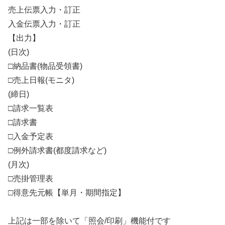
売上伝票入力・訂正
入金伝票入力・訂正
【出力】
(日次)
□納品書(物品受領書)
□売上日報(モニタ)
(締日)
□請求一覧表
□請求書
□入金予定表
□例外請求書(都度請求など)
(月次)
□売掛管理表
□得意先元帳【単月・期間指定】
上記は一部を除いて「照会/印刷」機能付です