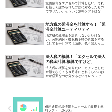
減価償却をエクセルで計算したい。それ
も新しく認められた方法に対応したもの
でやりたい。そういう無料ソフトはない
ものか？それなら、「減価償却 エクセル
(Excel)関数セット+100年償却」はいかが
でしょうか。減価償却がエクセルで簡単
地方税の延滞金を計算する！「延
税金
に算出できますよ！
滞金計算ユーティリティ」
地方税の延滞金を計算しないといけな
い。分割納付・徴収猶予時の算出をする
にしても手計算では面倒。色々変わって
いるのも確認しないといけないし、簡単
に出来るソフトがないか。それなら「延
滞金計算ユーティリティ」。地方税の延
法人税の概算！「エクセルで法人
税金
滞金の計算が楽になると思いますよ！
の税金計算 概算ですけど」
法人税の概算を知りたい。キチンとした
金額でなくても今月末にどれくらいのお
金が必要なのか分かるというレベルで確
認したい。そんなときには「エクセルで
法人の税金計算 概算ですけど」が便利。
中間納税額と今期の会計上の利益を入力
すれば、法人税の概算が出ます。
仮想通貨相場情報をエクセルで取得！無
料ソフト「ZRSS」