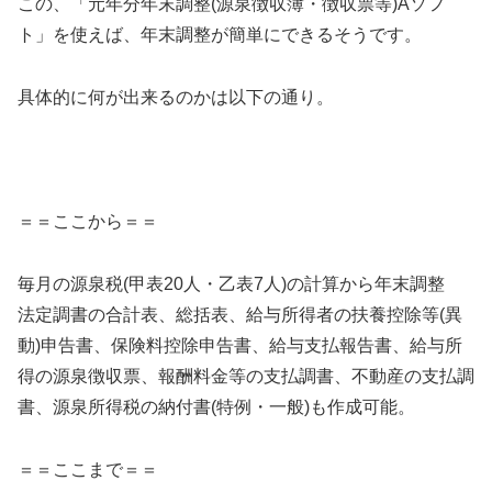
この、「元年分年末調整(源泉徴収簿・徴収票等)Aソフ
ト」を使えば、年末調整が簡単にできるそうです。
具体的に何が出来るのかは以下の通り。
＝＝ここから＝＝
毎月の源泉税(甲表20人・乙表7人)の計算から年末調整
法定調書の合計表、総括表、給与所得者の扶養控除等(異
動)申告書、保険料控除申告書、給与支払報告書、給与所
得の源泉徴収票、報酬料金等の支払調書、不動産の支払調
書、源泉所得税の納付書(特例・一般)も作成可能。
＝＝ここまで＝＝