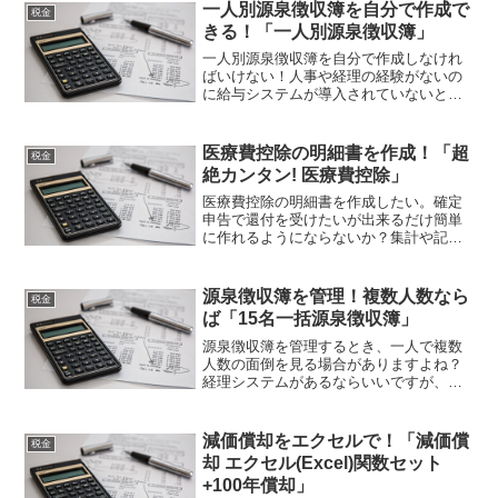
一人別源泉徴収簿を自分で作成で
税金
きる！「一人別源泉徴収簿」
一人別源泉徴収簿を自分で作成しなけれ
ばいけない！人事や経理の経験がないの
に給与システムが導入されていないと
か、これからの会社の場合、仕方ないと
きもあります。それなら無料ソフトの
「一人別源泉徴収簿」。エクセルブック
医療費控除の明細書を作成！「超
税金
形式なので初心者でも使いやすいです！
絶カンタン! 医療費控除」
医療費控除の明細書を作成したい。確定
申告で還付を受けたいが出来るだけ簡単
に作れるようにならないか？集計や記入
がとても面倒なんだけど。それなら「超
絶カンタン! 医療費控除」はいかがでしょ
うか。医療費控除の明細書の作成が最低
源泉徴収簿を管理！複数人数なら
税金
限の入力でラクにできますよ！
ば「15名一括源泉徴収簿」
源泉徴収簿を管理するとき、一人で複数
人数の面倒を見る場合がありますよね？
経理システムがあるならいいですが、そ
うでない規模でもそんなケースがあると
思います。そんなとき「15名一括源泉徴
収簿」はいかがでしょうか。源泉徴収簿
減価償却をエクセルで！「減価償
税金
の管理が多人数でも出来ますよ！
却 エクセル(Excel)関数セット
+100年償却」