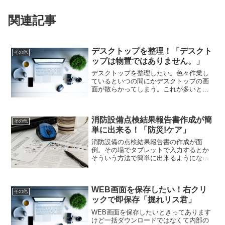
関連記事
デスクトップを整理！「デスクト
その他
ップは物置ではありません。」
デスクトップを整理したい。色々作業し
ているといつの間にかデスクトップの画
面が散らかってしまう。これが多いと作
業効率が悪くなるので規制したい。どう
にかならないか？それなら「デスクトッ
プは物置ではありません。」デスクトッ
消防設備点検結果報告書作成が簡
プの生理がやりやすくなりますよ！
その他
単に出来る！「防災!ケア」
消防設備の点検結果報告書の作成が面
倒。その場でタブレットで入力するとか
そういう方法で簡単に出来るようになっ
てるんじゃないのか。いつまでも手書き
ではやってられない。それなら「防災!ケ
ア」はいかがでしょうか。消防設備の点
WEB画面を保存したい！右クリ
検結果報告書が簡単になりますよ！
その他
ックで即保存「掘れリス君」
WEB画面を保存したいときってあります
けど一括ダウンロードではなくて内部の