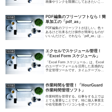
画像やリンクを階層にしておきたいこと
がありますよね。でもそれを手作業でや
るのは面倒。それなら「掘れリス君」は
いかがでしょうか。WEB画面の保存が右
PDF編集のフリーソフトなら！簡
クリックで簡単に出来ますよ！
その他
単加工の「pdf_as」
PDF編集のフリーソフトがほしい。色々
あるけど出来るだけ操作が簡単なものが
いいんだけど。それなら「pdf_as」はい
かがでしょうか。結合・分割、回転、
Webページや画像ファイルのPDF化など
が手軽に行えます。PDF編集フリーソフ
エクセルでスケジュール管理！
トとして便利ですよ！
その他
「Excel Form スケジュール」
「Excel Form スケジュール」は、Excel
のユーザーフォームを活用した直感的な
予定管理ツールです。タイムテーブル表
示で視覚的に予定を把握でき、日・週・
月単位での印刷にも対応します。Excel
ならではの高いカスタマイズ性も備えて
作業時間を管理！「HourGuard
います。
その他
作業時間管理ソフト」
作業時間を管理する。仕事をする上では
とても重要なことです。特に個人事業主
や在宅勤務でパソコンを使ってデスクワ
ークする人は、メリハリがなく、気がつ