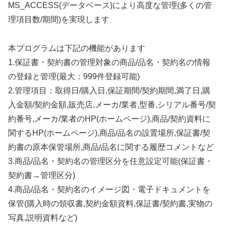
MS_ACCESS(データベース)により高度な管理(多くの管
理項目数/期間)を実現します
本プログラムは下記の機能があります
1.保証書・契約書の管理対象の商品/品名・契約名の情報
の登録と管理(最大：999件登録可能)
2.管理項目：取得日/購入日,保証期間/契約期間,満了日,購
入金額/契約金額,販売店,メーカ/業者,型番,シリアル番号/契
約番号,メーカ/業者のHP(ホームページ),商品/契約資料に
関するHP(ホームページ),商品/品名の設置場所,保証書/契
約書の原本保管場所,商品/品名に関する履歴コメントなど
3.商品/品名・契約名の管理区分を任意設定可能(保証書・
契約書→管理区分)
4.商品/品名・契約名のイメージ図・電子ドキュメントを
保管(購入時の領収書,契約金額資料,保証書/契約書,実物の
写真,説明資料など)