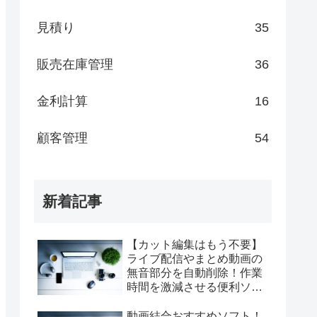
見積り
35
販売在庫管理
36
金利計算
16
顧客管理
54
新着記事
【カット編集はもう不要】
ライブ配信やまとめ動画の
無音部分を自動削除！作業
時間を激減させる便利ソフ
ト『短縮君』
動画結合おすすめソフト！