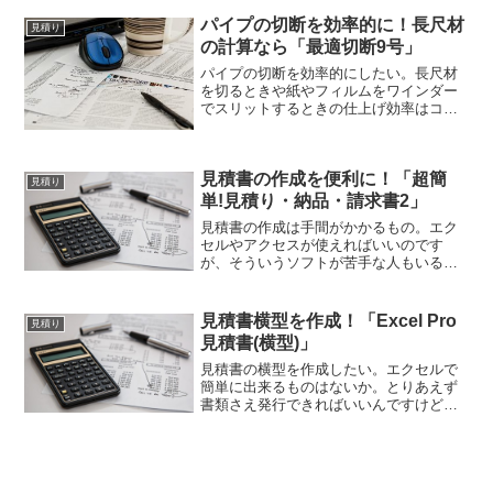
ステムはないものか。それなら「機械部
品コスト見積ソフト」はいかがでしょう
パイプの切断を効率的に！長尺材
見積り
か。コストの見積が楽になりますよ！
の計算なら「最適切断9号」
パイプの切断を効率的にしたい。長尺材
を切るときや紙やフィルムをワインダー
でスリットするときの仕上げ効率はコス
トに直結するので重要なのだからこれが
簡単に計算できるようにしたい。それな
ら「最適切断9号」が使えます。パイプの
見積書の作成を便利に！「超簡
切断が効率的にできますよ！
見積り
単!見積り・納品・請求書2」
見積書の作成は手間がかかるもの。エク
セルやアクセスが使えればいいのです
が、そういうソフトが苦手な人もいるで
しょう。そこで便利なのが無料で導入で
きる「超簡単!見積り・納品・請求書
2」。表計算やデータベースの知識がなく
見積書横型を作成！「Excel Pro
見積り
ても直感的に見積書が作成できます。
見積書(横型)」
見積書の横型を作成したい。エクセルで
簡単に出来るものはないか。とりあえず
書類さえ発行できればいいんですけど。
それなら「Excel Pro 見積書(横型)」はい
かがでしょうか。見積書の横型以外にも
注文請書・納品書・請求書の切り替えも
出來て便利ですよ！