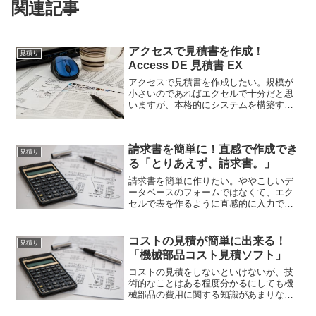
関連記事
アクセスで見積書を作成！
見積り
Access DE 見積書 EX
アクセスで見積書を作成したい。規模が
小さいのであればエクセルで十分だと思
いますが、本格的にシステムを構築する
なら、データベースソフトのほうがいい
でしょう。それなら無料ソフトの
「Access DE 見積書 EX」。アクセスで
請求書を簡単に！直感で作成でき
見積書が簡単にできますよ！
見積り
る「とりあえず、請求書。」
請求書を簡単に作りたい。ややこしいデ
ータベースのフォームではなくて、エク
セルで表を作るように直感的に入力でき
るようにならないか？ならばフリーソフ
トの「とりあえず、請求書。」がおすす
め。書類に記載する感覚で使えて請求書
コストの見積が簡単に出来る！
見積り
を簡単に作成することができます。
「機械部品コスト見積ソフト」
コストの見積をしないといけないが、技
術的なことはある程度分かるにしても機
械部品の費用に関する知識があまりな
い。それでも簡易的に計算してくれるシ