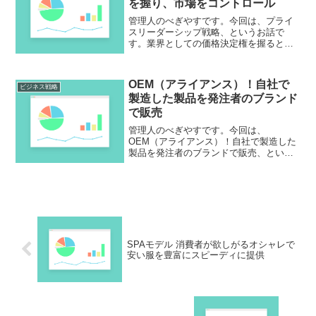
を握り、市場をコントロール
管理人のべぎやすです。今回は、プライ
スリーダーシップ戦略、というお話で
す。業界としての価格決定権を握るとい
うことですね。これ、当然みんな目指す
んですがそう簡単には行かない。現実に
は、業界を支配したと思っても他業種か
OEM（アライアンス）！自社で
ら参入されたりもしますから...
ビジネス戦略
製造した製品を発注者のブランド
で販売
管理人のべぎやすです。今回は、
OEM（アライアンス）！自社で製造した
製品を発注者のブランドで販売、という
お話です。管理人、OEMというのは結構
重要な戦略だと思っています。「下請
け」と言われたらイメージは悪いかも知
れませんが、技術がない企業に...
SPAモデル 消費者が欲しがるオシャレで
安い服を豊富にスピーディに提供