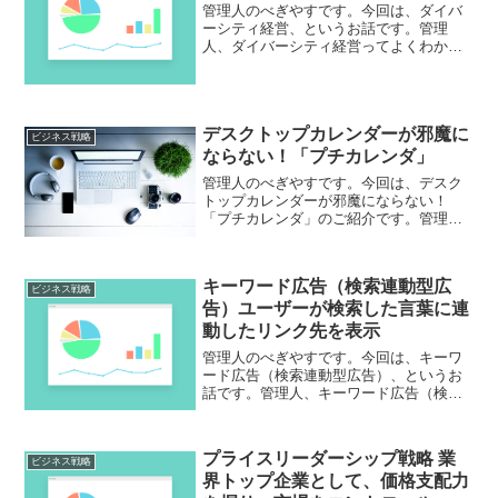
管理人のべぎやすです。今回は、ダイバ
ーシティ経営、というお話です。管理
人、ダイバーシティ経営ってよくわから
ないんですが、人材の多様性ということ
なんでしょうか？そうなるとこれまでの
日本企業とは真逆の経営になりますね～
これまでは同じような人を作...
デスクトップカレンダーが邪魔に
ビジネス戦略
ならない！「プチカレンダ」
管理人のべぎやすです。今回は、デスク
トップカレンダーが邪魔にならない！
「プチカレンダ」のご紹介です。管理人
はカレンダーなんてグーグルカレンダー
で十分と思ってるんですが。常時デスク
トップにカレンダーを置いてTODOをチ
キーワード広告（検索連動型広
ェックするという使い方に...
ビジネス戦略
告）ユーザーが検索した言葉に連
動したリンク先を表示
管理人のべぎやすです。今回は、キーワ
ード広告（検索連動型広告）、というお
話です。管理人、キーワード広告（検索
連動型広告）のことはよくわかりませ
ん。ネット検索していたらやたらと目に
しますけど。Googleやヤフーにとっては
プライスリーダーシップ戦略 業
ドル箱の仕組みなんで...
ビジネス戦略
界トップ企業として、価格支配力