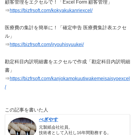
顧客管理をエクセルで！「Excel Form 顧客管理」
⇒
https://bizfrsoft.com/kokyakukanriexcel/
医療費の集計を簡単に！「確定申告 医療費集計表エクセ
ル」
⇒
https://bizfrsoft.com/iryouhisyuukei/
勘定科目内訳明細書をエクセルで作成「勘定科目内訳明細
書」
⇒
https://bizfrsoft.com/kanjokamokuutiwakemeisaisyoexcel
/
この記事を書いた人
べぎやす
元製紙会社社員。
技術者として入社し16年間勤務する。