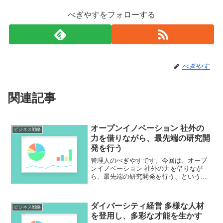
べぎやすをフォローする
べぎやす
関連記事
オープンイノベーション 社外の
ビジネス戦略
力を借りながら、最先端の研究開
発を行う
管理人のべぎやすです。今回は、オープ
ンイノベーション 社外の力を借りなが
ら、最先端の研究開発を行う、というお
話です。これは社外との協力、というこ
とですね。管理人の感覚としては、独り
占めしないでシェアをするという感じで
ダイバーシティ経営 多様な人材
しょうか。流れが速い時代...
ビジネス戦略
を登用し、多彩な才能を生かす