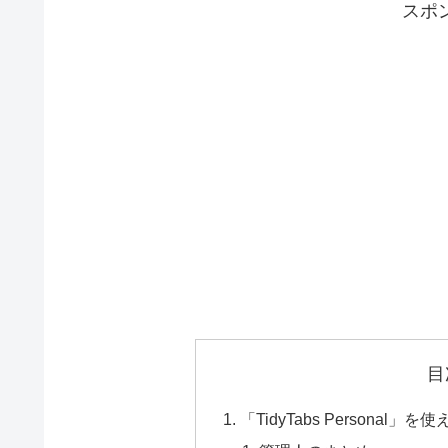
スポ
目
「TidyTabs Person