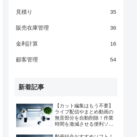
見積り
35
販売在庫管理
36
金利計算
16
顧客管理
54
新着記事
【カット編集はもう不要】
ライブ配信やまとめ動画の
無音部分を自動削除！作業
時間を激減させる便利ソフ
ト『短縮君』
動画結合おすすめソフト！