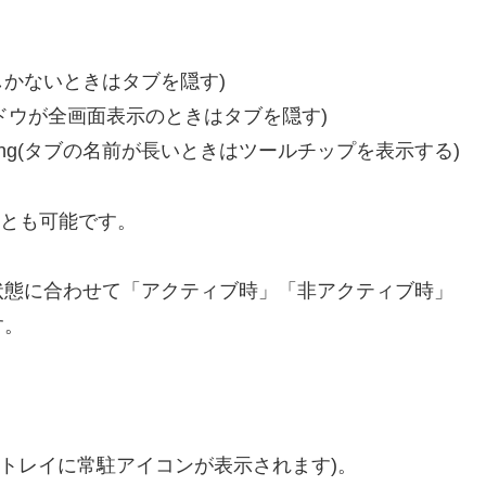
ブがひとつしかないときはタブを隠す)
creen(ウィンドウが全画面表示のときはタブを隠す)
ame is too long(タブの名前が長いときはツールチップを表示する)
ことも可能です。
状態に合わせて「アクティブ時」「非アクティブ時」
す。
す(タスクトレイに常駐アイコンが表示されます)。