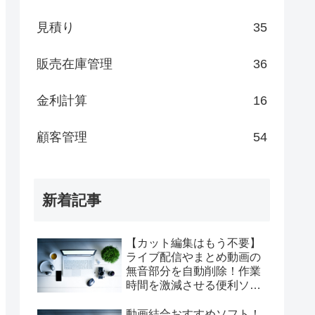
見積り
35
販売在庫管理
36
金利計算
16
顧客管理
54
新着記事
【カット編集はもう不要】
ライブ配信やまとめ動画の
無音部分を自動削除！作業
時間を激減させる便利ソフ
ト『短縮君』
動画結合おすすめソフト！