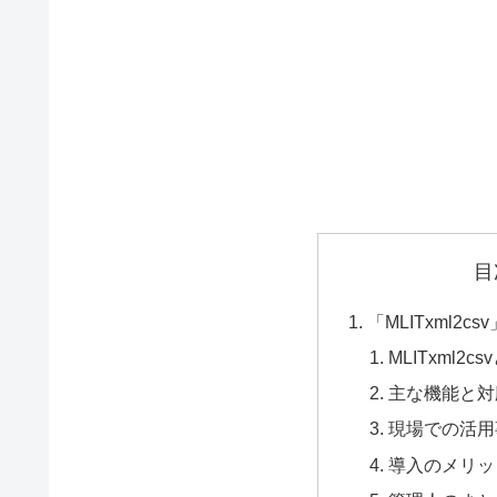
目
「MLITxml2
MLITxml2
主な機能と対
現場での活用
導入のメリッ