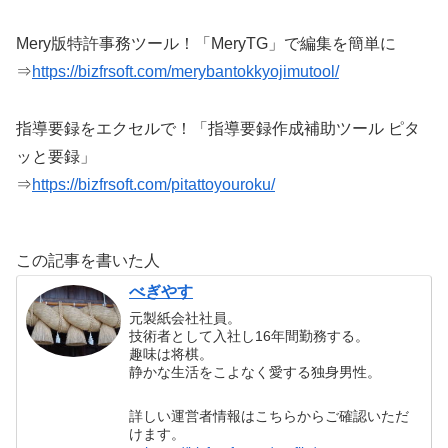
Mery版特許事務ツール！「MeryTG」で編集を簡単に
⇒
https://bizfrsoft.com/merybantokkyojimutool/
指導要録をエクセルで！「指導要録作成補助ツール ピタ
ッと要録」
⇒
https://bizfrsoft.com/pitattoyouroku/
この記事を書いた人
べぎやす
元製紙会社社員。
技術者として入社し16年間勤務する。
趣味は将棋。
静かな生活をこよなく愛する独身男性。
詳しい運営者情報はこちらからご確認いただ
けます。