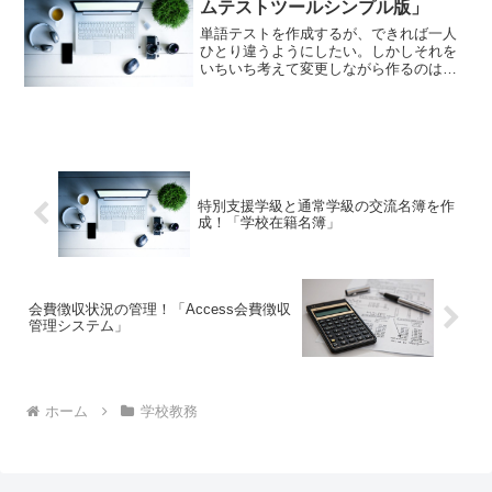
ムテストツールシンプル版」
単語テストを作成するが、できれば一人
ひとり違うようにしたい。しかしそれを
いちいち考えて変更しながら作るのはと
ても面倒。それなら「ランダムテストツ
ールシンプル版」はいかがでしょう？単
語テスト作成用に入力したデータを元に
自動で順番を並び替えてくれます。
特別支援学級と通常学級の交流名簿を作
成！「学校在籍名簿」
会費徴収状況の管理！「Access会費徴収
管理システム」
ホーム
学校教務