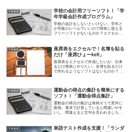
ら。それをただのくじ引きではなくパソ
コンにさせると面白い。そんな席替えソ
学校の会計用フリーソフト！「学
フトが「学校向け席替ソフト」です。
学校教務
年学級会計作成プログラム」
学校の会計をしないといけない。学年と
か学級のレベルでいいので簡単に使える
フリーソフトがないものか？エクセルベ
ースで収支報告と予算作成ができるとい
いんだけど。それなら「学年学級会計作
成プログラム」はいかがでしょうか。学
座席表をエクセルで！名簿を貼る
学校教務
校の会計がラクに作成できますよ！
だけ「座席ひょーkefi」
座席表をエクセルで作成したいが、出来
るだけ簡単にやりたい。名簿を貼るだけ
で作れるようなソフトはないものか？席
替えにも対応できると良いんだけど。で
きれば無料がいいが。それなら「座席ひ
ょーkefi」はいかがでしょうか。座席表を
運動会の得点の集計を簡単にする
エクセルで作成できますよ！
学校教務
ソフト！「運動会得点集計」
運動会の得点の集計は単純そうで意外に
面倒。電卓で計算していると間違いやす
いし、間違えると文句を言われるしちょ
っと恥ずかしい。もうちょっと楽できる
ソフトがないものか？それなら「運動会
得点集計」はいかがでしょうか。運動会
単語テスト作成を支援！「ランダ
学校教務
の得点の集計が簡単になりますよ！