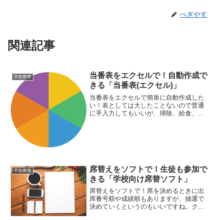
べぎやす
関連記事
当番表をエクセルで！自動作成で
学校教務
きる「当番表(エクセル)」
当番表をエクセルで簡単に自動作成した
い！表としては大したことないので普通
に手入力してもいいが、掃除、給食、生
物など、数が増えてくると結構面倒。そ
れなら「当番表(エクセル)」はいかがでし
ょうか。このソフトを導入すれば最低限
の項目で作表してくれますよ！
席替えをソフトで！生徒も参加で
学校教務
きる「学校向け席替ソフト」
席替えをソフトで！席を決めるときに出
席番号順や成績順もありますが、抽選で
決めていくというのもいいですね。クラ
スが盛り上がるイベントになりますか